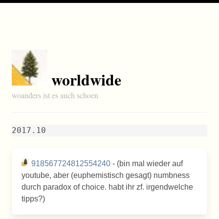
worldwide
woanders ist es auch schoen
2017.10
918567724812554240
- (bin mal wieder auf
youtube, aber (euphemistisch gesagt) numbness
durch paradox of choice. habt ihr zf. irgendwelche
tipps?)