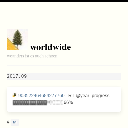
worldwide
woanders ist es auch schoen
2017.09
903522464684277760
- RT @year_progress
▓▓▓▓▓▓▓▓▓▓░░░░░ 66%
#
fyi