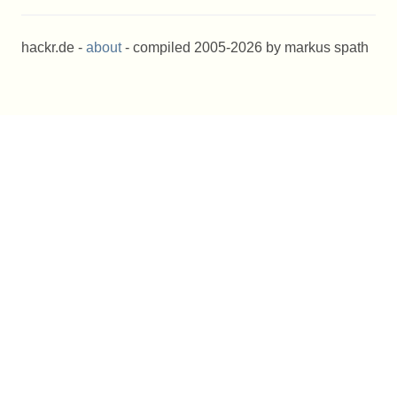
hackr.de -
about
- compiled 2005-2026 by markus spath