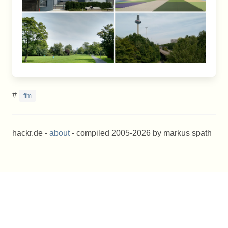
#
ffm
hackr.de -
about
- compiled 2005-2026 by markus spath