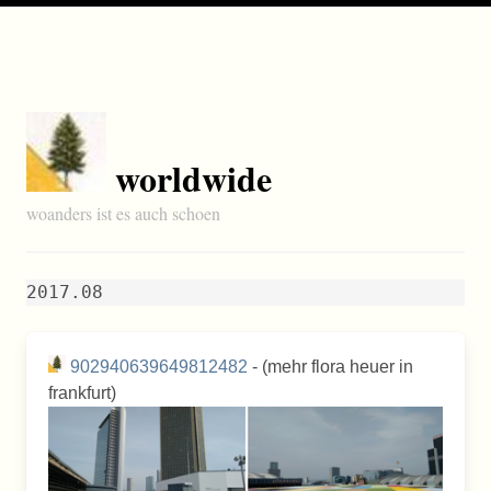
worldwide
woanders ist es auch schoen
2017.08
902940639649812482
- (mehr flora heuer in
frankfurt)