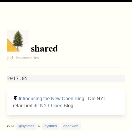
shared
ggf. lesenswertes
2017.05
Introducing the New Open Blog
- Die NYT
relanciert ihr
NYT Open
Blog.
/via
#
@nytimes
nytimes
openweb