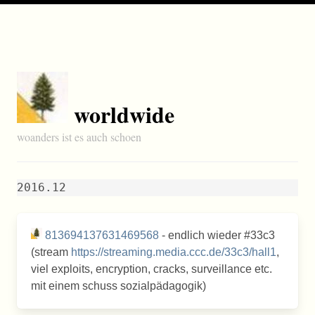
worldwide
woanders ist es auch schoen
2016.12
813694137631469568
- endlich wieder #33c3
(stream
https://streaming.media.ccc.de/33c3/hall1
,
viel exploits, encryption, cracks, surveillance etc.
mit einem schuss sozialpädagogik)