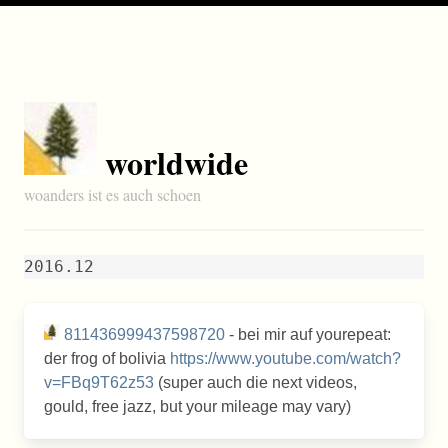
worldwide
woanders ist es auch schoen
2016.12
811436999437598720
- bei mir auf yourepeat:
der frog of bolivia
https://www.youtube.com/watch?
v=FBq9T62z53
(super auch die next videos,
gould, free jazz, but your mileage may vary)