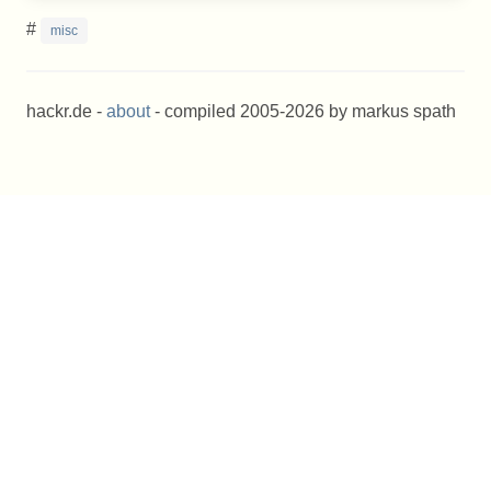
#
misc
hackr.de -
about
- compiled 2005-2026 by markus spath