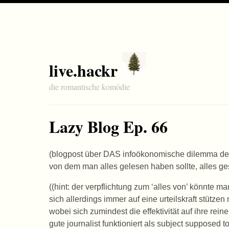
live.hackr
die romantische komödie
Lazy Blog Ep. 66
(blogpost über
DAS
infoökonomische dilemma des 
von dem man alles gelesen haben sollte, alles ges
((hint: der verpflichtung zum ‘alles von’ könnte ma
sich allerdings immer auf eine urteilskraft stützen
wobei sich zumindest die effektivität auf ihre rein
gute journalist funktioniert als subject supposed 