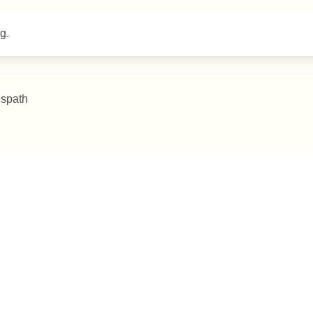
g.
 spath