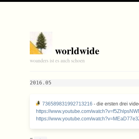
worldwide
woanders ist es auch schoen
2016.05
736589831992713216
- die ersten drei vid
https://www.youtube.com/watch?v=f5ZhlpsN
https://www.youtube.com/watch?v=MEaD77e