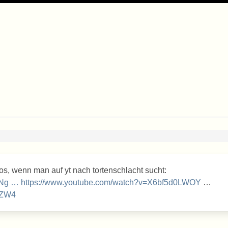
eos, wenn man auf yt nach tortenschlacht sucht:
WNg
…
https://www.youtube.com/watch?v=X6bf5d0LWOY
…
3ZW4