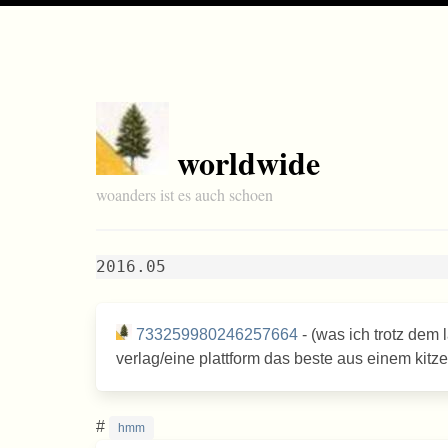
worldwide
woanders ist es auch schoen
2016.05
733259980246257664
- (was ich trotz dem l
verlag/eine plattform das beste aus einem kitz
#
hmm