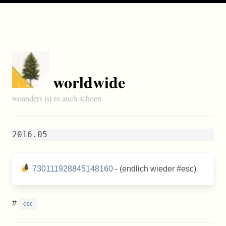
worldwide
woanders ist es auch schoen
2016.05
730111928845148160
- (endlich wieder #esc)
#
esc