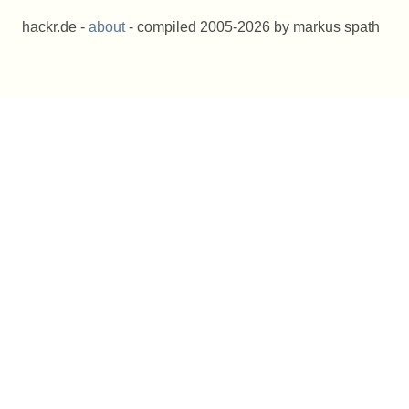
hackr.de -
about
- compiled 2005-2026 by markus spath