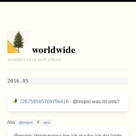
worldwide
woanders ist es auch schoen
2016.05
726759585709756416
- @mspro was ist sms?
/via
#
@mspro
sms
@mspro: (blöderweise bin ich glaube ich der letzte