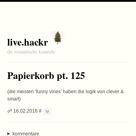
live.hackr
die romantische komödie
Papierkorb pt. 125
(die meisten ‘funny vines’ haben die logik von clever &
smart)
☍ 16.02.2016 #
fyi
kommentare