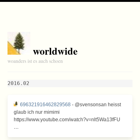
worldwide
woanders ist es auch schoen
2016.02
696321916462829568
- @svensonsan heisst
glaub ich nur mimimi
https://www.youtube.com/watch?v=nlt5Wa13fFU
…