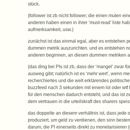
stück.
(follower ist zb nicht follower; die einen muten ei
anderen haben einen in ihrer ‘must-read’ liste ha
aufmerksamkeit, usw.)
zunächst ist das einmal egal, aber es entstehen 
dummen metrik auszurichten. und es entstehen n
anderen beginnen, an diesen dummen metriken a
(das ding bei PIs ist zb, dass der ‘mangel’ zwar fü
ausweg gibt; natürlich ist es ‘mehr wert’, wenn m
recherchiertes und die welt erklärendes politisches
buzzfeed nach 3 sekunden mit einem lol oder wtf b
für den menschen dadurch entsteht, und das ist zw
dem vertrauen in die urteilskraft des sharers speis
das doppelte an diesem verhältnis ist, dass jede o
produziert, um geld zu verdienen, den sinn besten
darum, die PI einerseits direkt zu monetarisieren