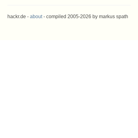
hackr.de -
about
- compiled 2005-2026 by markus spath