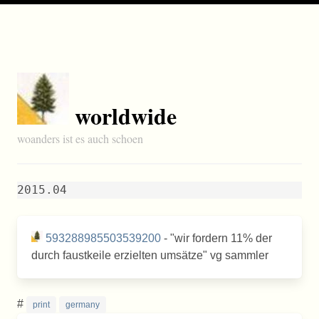
worldwide
woanders ist es auch schoen
2015.04
593288985503539200
- "wir fordern 11% der
durch faustkeile erzielten umsätze" vg sammler
#
print
germany