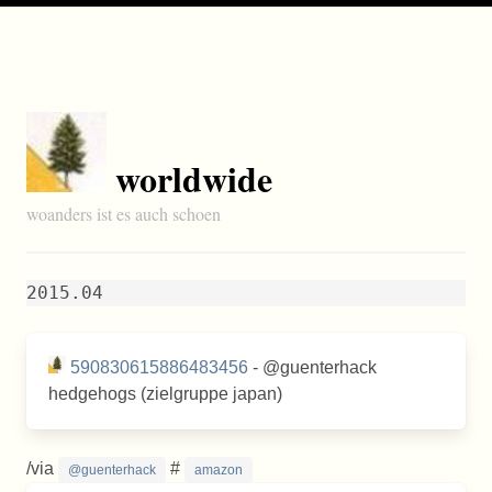
worldwide
woanders ist es auch schoen
2015.04
590830615886483456
- @guenterhack
hedgehogs (zielgruppe japan)
/via
#
@guenterhack
amazon