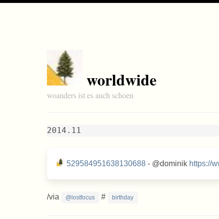
worldwide
woanders ist es auch schoen
2014.11
529584951638130688
- @dominik
https:/
/via
#
@lostfocus
birthday