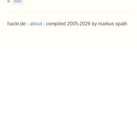
#
misc
hackr.de -
about
- compiled 2005-2026 by markus spath