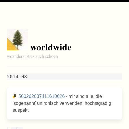
worldwide
woanders ist es auch schoen
2014.08
500262037411610626
- mir sind alle, die
'sogenannt' unironisch verwenden, höchstgradig
suspekt.