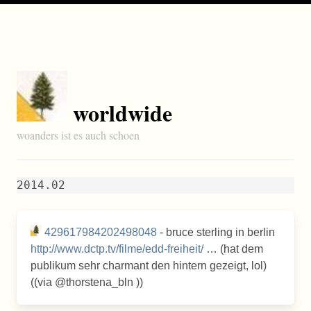
worldwide
woanders ist es auch schoen
2014.02
429617984202498048
- bruce sterling in berlin
http://www.dctp.tv/filme/edd-freiheit/
… (hat dem
publikum sehr charmant den hintern gezeigt, lol)
((via @thorstena_bln ))