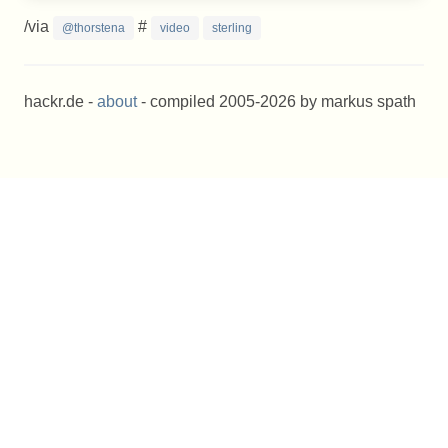
/via
#
@thorstena
video
sterling
hackr.de -
about
- compiled 2005-2026 by markus spath