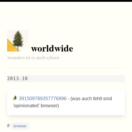
worldwide
woanders ist es auch schoen
2013.10
391509789357776896
- (was auch fehlt sind
'opinionated' browser)
#
browser