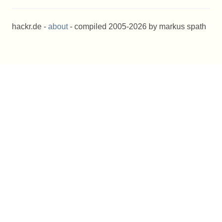
hackr.de -
about
- compiled 2005-2026 by markus spath