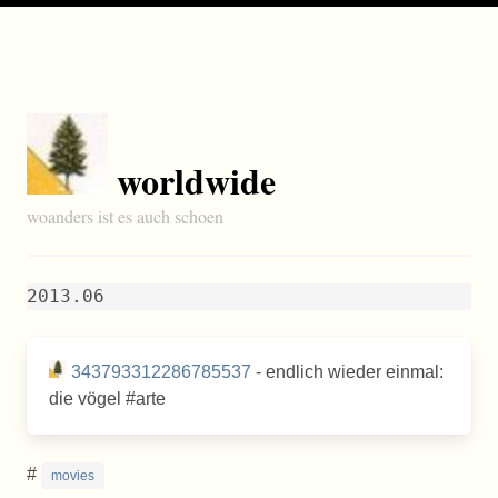
worldwide
woanders ist es auch schoen
2013.06
343793312286785537
- endlich wieder einmal:
die vögel #arte
#
movies