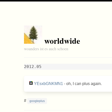
worldwide
woanders ist es auch schoen
2012.05
YEsxbGNKMN1
- oh, I can plus again.
#
googleplus