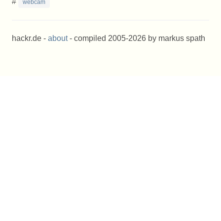
#
webcam
hackr.de -
about
- compiled 2005-2026 by markus spath