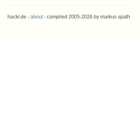
hackr.de -
about
- compiled 2005-2026 by markus spath