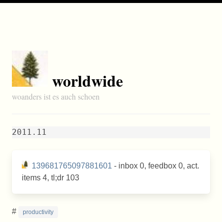
worldwide
woanders ist es auch schoen
2011.11
139681765097881601
- inbox 0, feedbox 0, act.
items 4, tl;dr 103
#
productivity