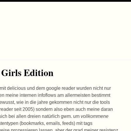
Girls Edition
mit delicious und dem google reader wurden nicht nur
ahren meine internen infoflows am allermeisten bestimmt
ewusst, wie in die jahre gekommen nicht nur die tools
 reader seit 2005) sondern also eben auch meine daran
 sich bei allen dreien natürlich gwm. um
vollkommene
atentypen (bookmarks, emails, feeds) mit tags
weise prozessieren lassen, aber der grad meiner resistenz