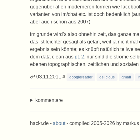
gegenüber allen moderneren formen wie facebook,
varianten von im/chat etc. ist doch bedenklich (au
aber auch schon aus 2007).
im grunde wird’s also ohnehin zeit, das ganze m
das ist leichter gesagt als getan, weil ja nicht mal
ergebnis sein könnte; es knüpft natürlich teilwei
dem data clean aus
pt. 2
, nur sind die ströme sel
ebenen topographischen, zeitlichen und sozialen d
☍ 03.11.2011 #
googlereader
delicious
gmail
i
kommentare
hackr.de -
about
- compiled 2005-2026 by markus