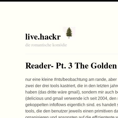
live.hackr
die romantische komödie
Reader- Pt. 3 The Golden 
nur eine kleine #nts/beobachtung am rande, aber 
zwei der drei tools kastriert, die in den letzten j
haben (das dritte wäre gmail), sondern mir auch b
(delicious und gmail verwende ich seit 2004, den
gekoppelten infoflows eigentlich sind. es handelt
tools, die den benutzer jeweils einen primitiven d
organisieren und ansonsten auf die effizienteste 