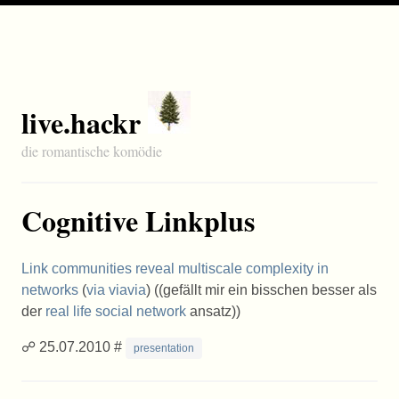
live.hackr
die romantische komödie
Cognitive Linkplus
Link communities reveal multiscale complexity in
networks
(
via
viavia
) ((gefällt mir ein bisschen besser als
der
real life social network
ansatz))
☍ 25.07.2010 #
presentation