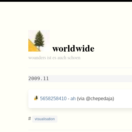
worldwide
woanders ist es auch schoen
2009.11
5658258410
-
ah
(via @chepedaja)
#
visualisation