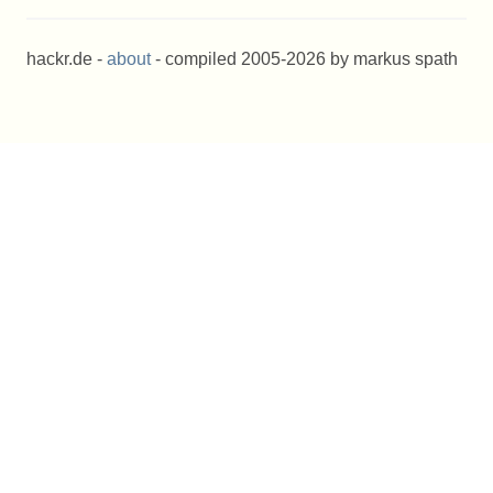
hackr.de -
about
- compiled 2005-2026 by markus spath