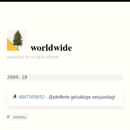
worldwide
woanders ist es auch schoen
2009.10
4847505652
- @pfefferle gelukkige verjaardag!
#
birthday