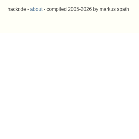
hackr.de -
about
- compiled 2005-2026 by markus spath