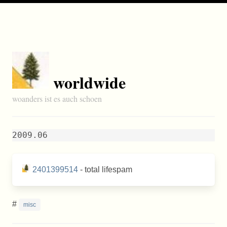
worldwide
woanders ist es auch schoen
2009.06
2401399514
- total lifespam
#
misc