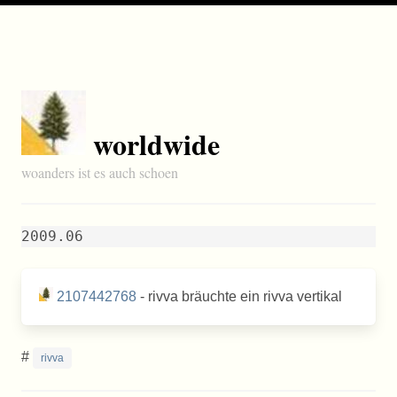
worldwide
woanders ist es auch schoen
2009.06
2107442768
- rivva bräuchte ein rivva vertikal
#
rivva