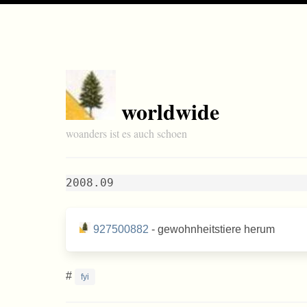
worldwide
woanders ist es auch schoen
2008.09
927500882
- gewohnheitstiere herum
#
fyi