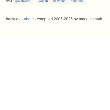
/via
#
@webware
wallop
microsoft
deadpool
hackr.de -
about
- compiled 2005-2026 by markus spath