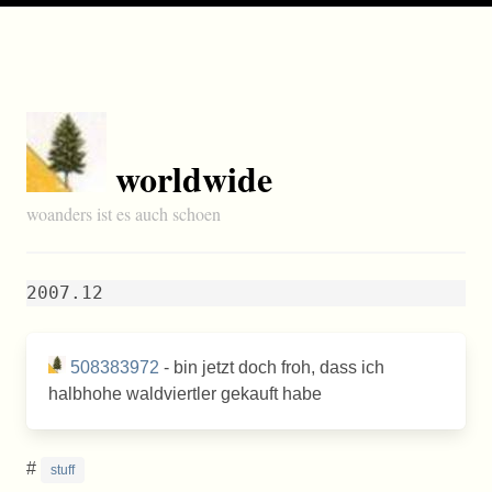
worldwide
woanders ist es auch schoen
2007.12
508383972
- bin jetzt doch froh, dass ich
halbhohe waldviertler gekauft habe
#
stuff