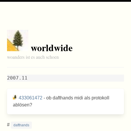
worldwide
woanders ist es auch schoen
2007.11
433061472
- ob dafthands midi als protokoll
ablösen?
#
dafthands