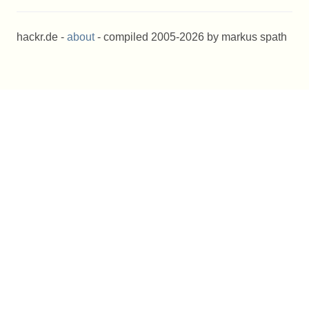
hackr.de -
about
- compiled 2005-2026 by markus spath