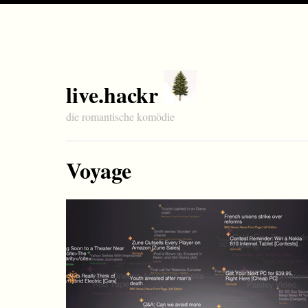
live.hackr
die romantische komödie
Voyage