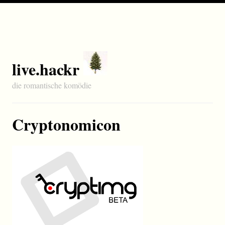
live.hackr
die romantische komödie
Cryptonomicon