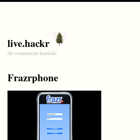
live.hackr
die romantische komödie
Frazrphone