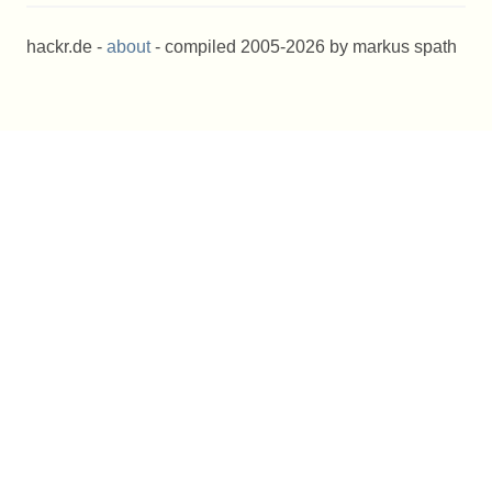
hackr.de -
about
- compiled 2005-2026 by markus spath