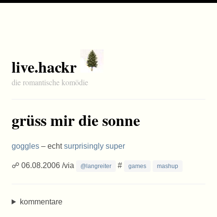
live.hackr
die romantische komödie
grüss mir die sonne
goggles
– echt
surprisingly super
☍ 06.08.2006 /via
#
@langreiter
games
mashup
kommentare