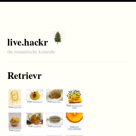
live.hackr
die romantische komödie
Retrievr