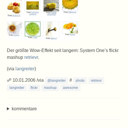
Der größte Wow-Effekt seit langem: System One’s flickr
mashup
retrievr
.
(via
langreiter
)
☍ 10.01.2006 /via
#
@langreiter
photo
retrievr
langreiter
flickr
mashup
awesome
kommentare