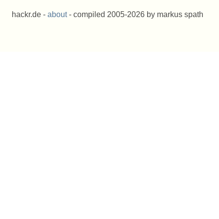
hackr.de -
about
- compiled 2005-2026 by markus spath