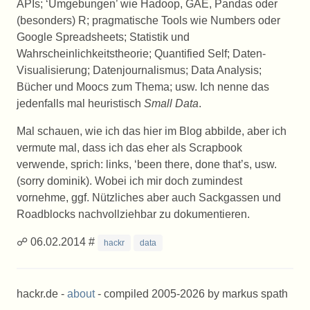
API
s; ‘Umgebungen’ wie Hadoop,
GAE
, Pandas oder
(besonders) R; pragmatische Tools wie Numbers oder
Google Spreadsheets; Statistik und
Wahrscheinlichkeitstheorie; Quantified Self; Daten-
Visualisierung; Datenjournalismus; Data Analysis;
Bücher und Moocs zum Thema; usw. Ich nenne das
jedenfalls mal heuristisch
Small Data
.
Mal schauen, wie ich das hier im Blog abbilde, aber ich
vermute mal, dass ich das eher als Scrapbook
verwende, sprich: links, ‘been there, done that’s, usw.
(sorry dominik). Wobei ich mir doch zumindest
vornehme, ggf. Nützliches aber auch Sackgassen und
Roadblocks nachvollziehbar zu dokumentieren.
☍ 06.02.2014 #
hackr
data
hackr.de -
about
- compiled 2005-2026 by markus spath