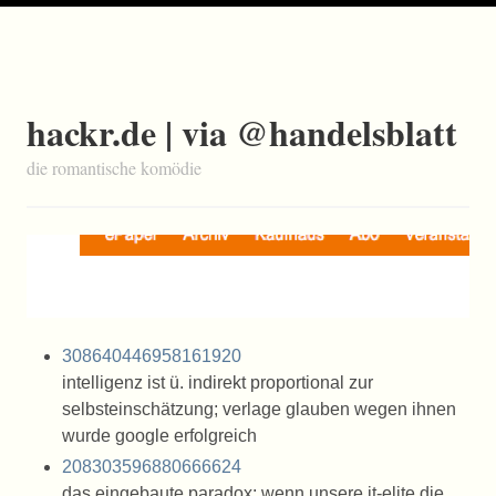
hackr.de | via @handelsblatt
die romantische komödie
308640446958161920
intelligenz ist ü. indirekt proportional zur
selbsteinschätzung; verlage glauben wegen ihnen
wurde google erfolgreich
208303596880666624
das eingebaute paradox: wenn unsere it-elite die