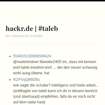
hackr.de | #taleb
die romantische komödie
554933130906599424
@martinlindner Mareike2405 int., dass mit keinem
wort taleb erwähnt wird … der den neuen schwung
wohl ausg./überw. hat
RZPVqQ89DBs
wie sagte die schabe? intelligenz und harte arbeit...
(antifragile von taleb kann ich dir in diesem bereich
(und überhaupt) empfehlen, falls du es noch nicht
auf dem radar hast)