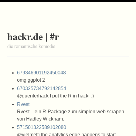
hackr.de | #r
die romantische komödie
679346901192450048
omg ggplot 2
670325734792142854
@guenterhack I put the R in hackr ;)
Rvest
Rvest – ein R-Package zum simplen web scrapen
von Hadley Wickham.
571501322589102080
@vielmetti the analytics edge happens to start