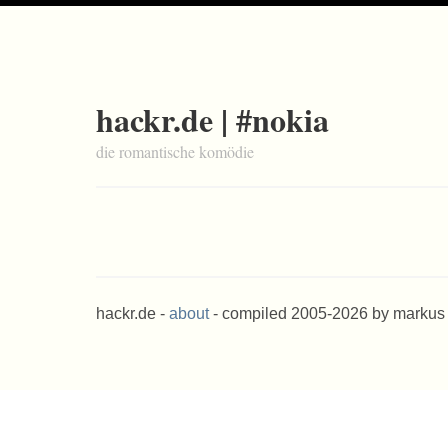
hackr.de | #nokia
die romantische komödie
hackr.de -
about
- compiled 2005-2026 by markus