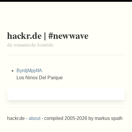
hackr.de | #newwave
die romantische komödie
ByrdjMpj4fA
Los Ninos Del Parque
hackr.de -
about
- compiled 2005-2026 by markus spath