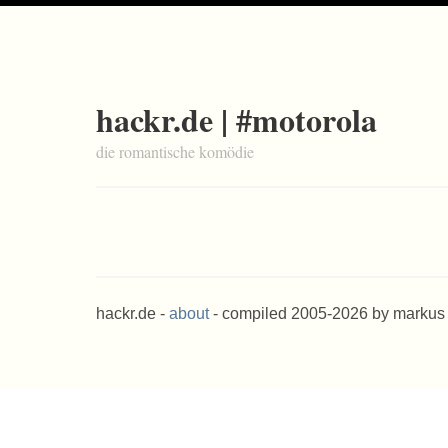
hackr.de | #motorola
die romantische komödie
hackr.de -
about
- compiled 2005-2026 by markus