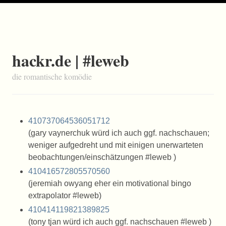
hackr.de | #leweb
die romantische komödie
410737064536051712
(gary vaynerchuk würd ich auch ggf. nachschauen;
weniger aufgedreht und mit einigen unerwarteten
beobachtungen/einschätzungen #leweb )
410416572805570560
(jeremiah owyang eher ein motivational bingo
extrapolator #leweb)
410414119821389825
(tony tjan würd ich auch ggf. nachschauen #leweb )