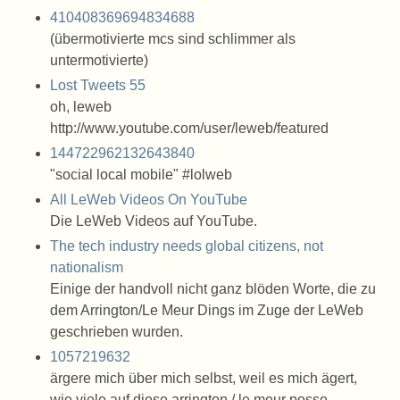
410408369694834688
(übermotivierte mcs sind schlimmer als
untermotivierte)
Lost Tweets 55
oh, leweb
http://www.youtube.com/user/leweb/featured
144722962132643840
"social local mobile" #lolweb
All LeWeb Videos On YouTube
Die LeWeb Videos auf YouTube.
The tech industry needs global citizens, not
nationalism
Einige der handvoll nicht ganz blöden Worte, die zu
dem Arrington/Le Meur Dings im Zuge der LeWeb
geschrieben wurden.
1057219632
ärgere mich über mich selbst, weil es mich ägert,
wie viele auf diese arrington / le meur posse